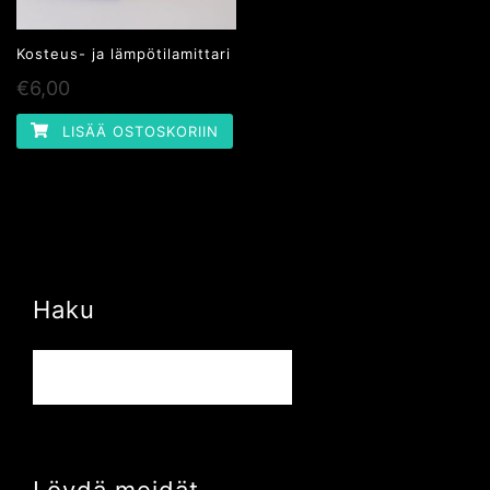
Kosteus- ja lämpötilamittari
€
6,00
LISÄÄ OSTOSKORIIN
Haku
Haku:
Löydä meidät