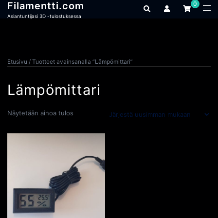
Skip
0
Filamentti.com
Search
Togg
to
men
content
Asiantuntijasi 3D -tulostuksessa
Etusivu
/ Tuotteet avainsanalla “Lämpömittari”
Lämpömittari
Näytetään ainoa tulos