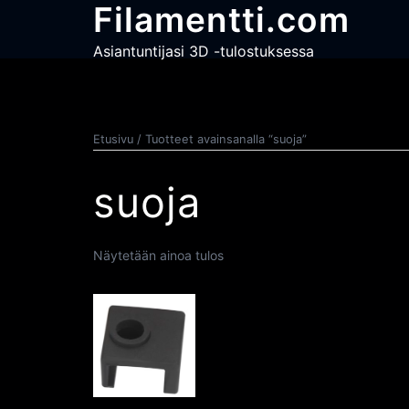
Skip
Filamentti.com
to
content
Asiantuntijasi 3D -tulostuksessa
Etusivu
/ Tuotteet avainsanalla “suoja”
suoja
Näytetään ainoa tulos