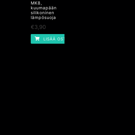
MK8,
kuumapään
silikoninen
lämpösuoja
€
3,90
LISÄÄ OSTOSKORIIN