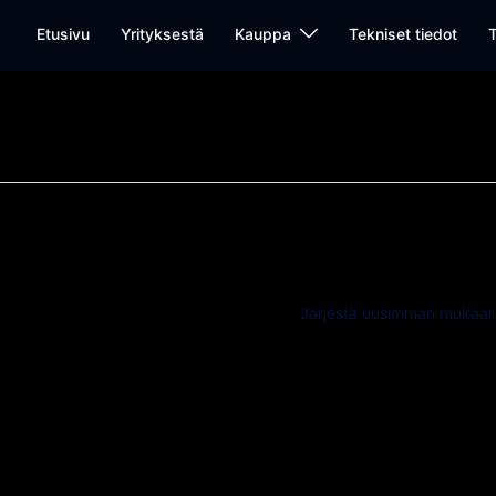
Etusivu
Yrityksestä
Kauppa
Tekniset tiedot
T