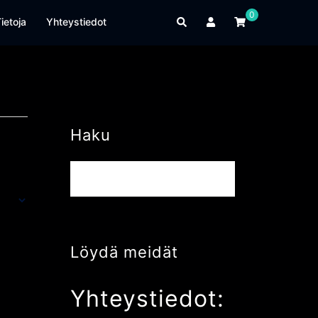
0
Search
ietoja
Yhteystiedot
Haku
Haku:
Löydä meidät
Yhteystiedot: