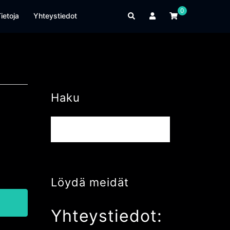
0
Search
ietoja
Yhteystiedot
Haku
Haku:
Löydä meidät
Yhteystiedot: