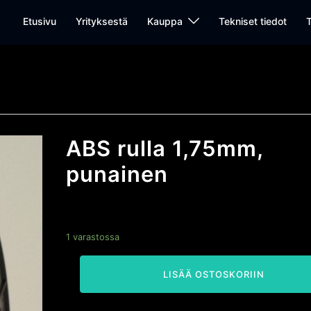
Etusivu
Yrityksestä
Kauppa
Tekniset tiedot
T
ABS rulla 1,75mm,
punainen
€
24,90
1 varastossa
ABS
rulla
LISÄÄ OSTOSKORIIN
1,75mm,
punainen
määrä