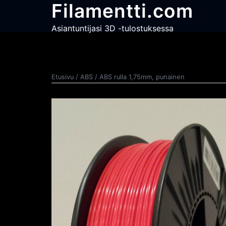
Skip
Filamentti.com
to
content
Asiantuntijasi 3D -tulostuksessa
Etusivu
/
ABS
/ ABS rulla 1,75mm, punainen