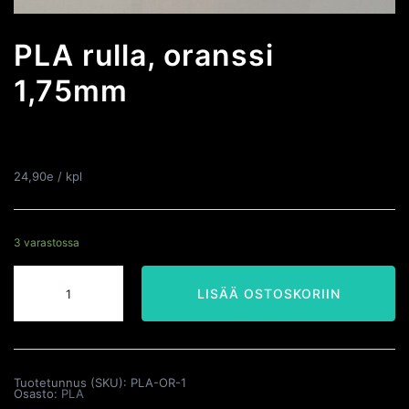
PLA rulla, oranssi
1,75mm
€
24,90
24,90e / kpl
3 varastossa
PLA
rulla,
oranssi
LISÄÄ OSTOSKORIIN
1,75mm
määrä
Tuotetunnus (SKU):
PLA-OR-1
Osasto:
PLA