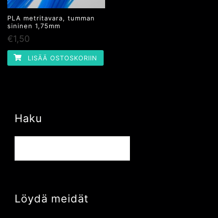
PLA metritavara, tumman
sininen 1,75mm
€
1,50
LISÄÄ OSTOSKORIIN
Haku
Haku:
Löydä meidät