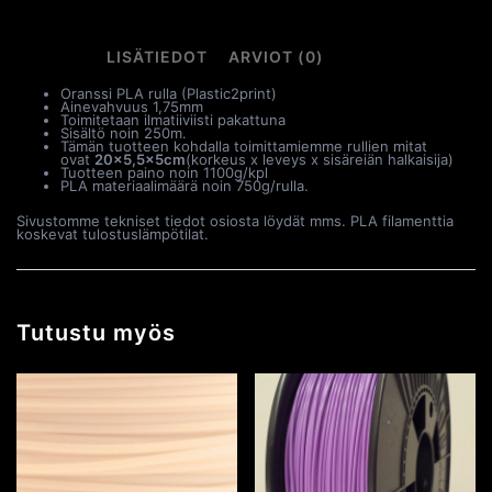
KUVAUS
LISÄTIEDOT
ARVIOT (0)
Oranssi PLA rulla (Plastic2print)
Ainevahvuus 1,75mm
Toimitetaan ilmatiiviisti pakattuna
Sisältö noin 250m.
Tämän tuotteen kohdalla toimittamiemme rullien mitat
ovat
20×5,5x5cm
(korkeus x leveys x sisäreiän halkaisija)
Tuotteen paino noin 1100g/kpl
PLA materiaalimäärä noin 750g/rulla.
Sivustomme tekniset tiedot osiosta löydät mms. PLA filamenttia
koskevat tulostuslämpötilat.
Tutustu myös