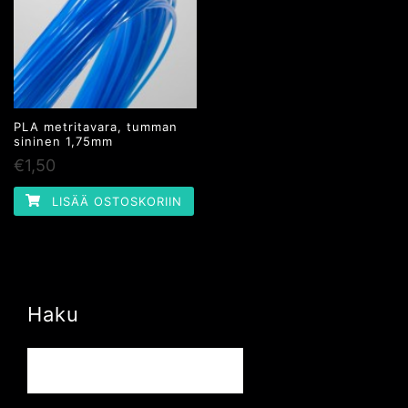
PLA metritavara, tumman
sininen 1,75mm
€
1,50
LISÄÄ OSTOSKORIIN
Haku
Haku: