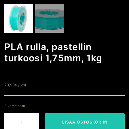
PLA rulla, pastellin
turkoosi 1,75mm, 1kg
€
20,90
20,90e / kpl
3 varastossa
PLA
rulla,
pastellin
LISÄÄ OSTOSKORIIN
turkoosi
1,75mm,