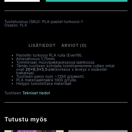
1kg
määrä
Tuotetunnus (SKU):
PLA-pastel-turkoosi-1
Osasto:
PLA
KUVAUS
LISÄTIEDOT
ARVIOT (0)
Pastellin turkoosi PLA rulla (Everfill).
Ainevahvuus 1,75mm.
Toimitetaan muovipakkauksessa laatikossa
Tämän tuotteen kohdalla toimittamiemme rullien mitat
ovat
20×6,5×5,5 cm
(korkeus x leveys x sisäreiän
halkaisija).
Tuotteen paino noin ~1350 g/paketti.
PLA materiaalimäärä 1000 g/rulla.
Helppo tulostettava materiaali
Tuotteen
Tekniset tiedot
Tutustu myös